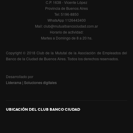
Actividades
C.P. 1638 - Vicente López
Provincia de Buenos Aires
Aquagym
Tel: 5196-8850
WhatsApp 1126443400
Cumpleaños acuáticos
Mail: club@mutualbancociudad.com.ar
Horario de actividad:
Clases de yoga
Martes a Domingo de 8 a 20 hs.
Sociales
Copyright © 2018 Club de la Mututal de la Asociación de Empleados del
Banco de la Ciudad de Buenos Aires. Todos los derechos reservados.
Restaurante
Buffet
Desarrollado por
Liderama | Soluciones digitales
Quinchos y Parrillas
Salones para Eventos
UBICACIÓN DEL CLUB BANCO CIUDAD
Eventos Empresariales
Solarium