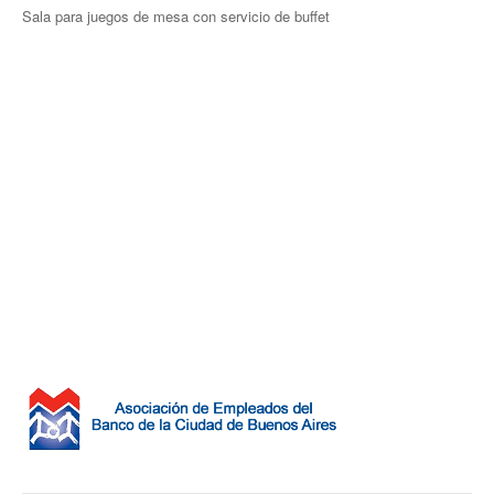
Sala para juegos de mesa con servicio de buffet
Veteranos B
Escuelita
Hockey
Línea campeonato
Primera
Intermedia
Quinta
Sexta
Séptima
Octava
Novena