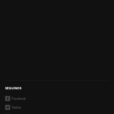
Sala Juegos de Mesa
Contactos
SEGUINOS
Facebook
Twitter