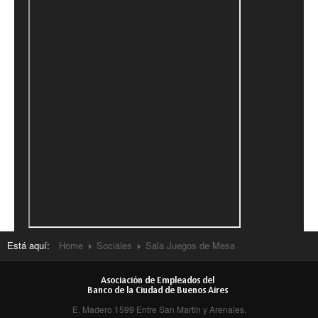
Natación
Matronatación
Adolescentes
Escuela
Adultos
Servicios
Consultorio Médico
Kinesiología y Rehabilitación
Está aquí:
Home
Sociales
Sala Juegos de Mesa
Gimnasio
Colonia de vacaciones de verano
E. Madero 1599 Entre San Martín y Arenales.