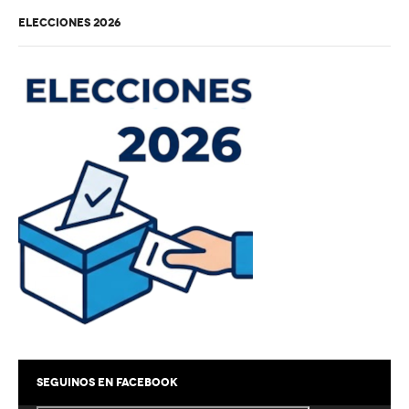
ELECCIONES 2026
Línea Proyección
Sexta
Séptima
Octava
Novena
Escuelita / 10ma
Tenis
Escuela
Menores
Mayores
SEGUINOS EN FACEBOOK
Equipos