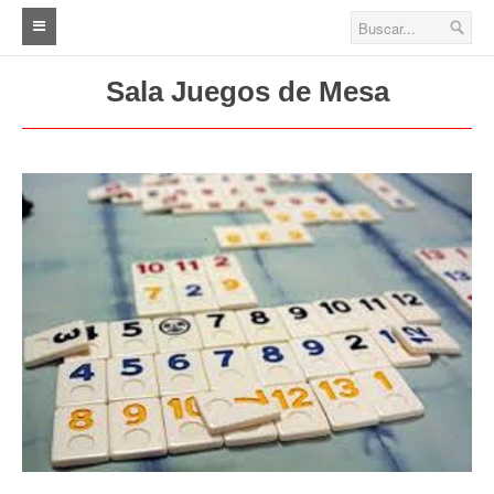
Inicio
Sala Juegos de Mesa
Fútbol
Primera A (A.B.A.D)
Primera B (A.B.A.D)
Primera (A.I.F.A)
Cuarta
Quinta
Sexta
Séptima
Veteranos A