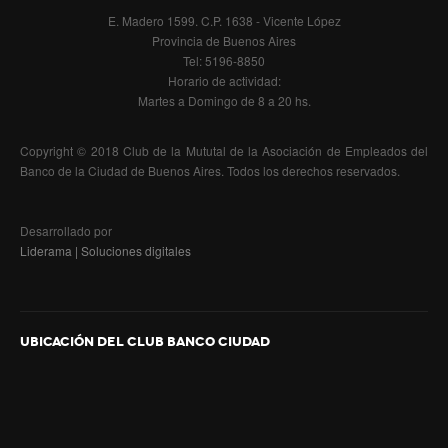
E. Madero 1599. C.P. 1638 - Vicente López
Natación
Provincia de Buenos Aires
Tel: 5196-8850
Matronatación
Horario de actividad:
Martes a Domingo de 8 a 20 hs.
Adolescentes
Copyright © 2018 Club de la Mututal de la Asociación de Empleados del
Escuela
Banco de la Ciudad de Buenos Aires. Todos los derechos reservados.
Adultos
Desarrollado por
Servicios
Liderama | Soluciones digitales
Consultorio Médico
Kinesiología y Rehabilitación
UBICACIÓN DEL CLUB BANCO CIUDAD
Gimnasio
Colonia de vacaciones de verano