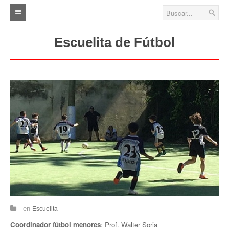
Inicio
Escuelita de Fútbol
Fútbol
Primera A (A.B.A.D)
Primera B (A.B.A.D)
Primera (A.I.F.A)
Cuarta
Quinta
Sexta
Séptima
en
Escuelita
Coordinador fútbol menores
: Prof. Walter Soria
Veteranos A