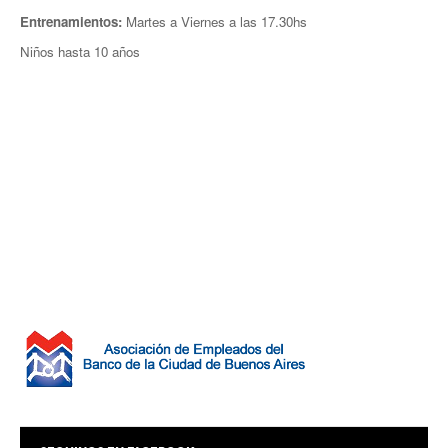
Entrenamientos:
Martes a Viernes a las 17.30hs
Veteranos B
Niños hasta 10 años
Escuelita
Hockey
Línea campeonato
Primera
Intermedia
Quinta
Sexta
Séptima
Octava
Novena