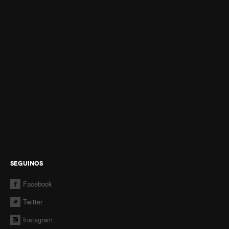
Actividades
Aquagym
Cumpleaños acuáticos
Clases de yoga
Sociales
Restaurante
Buffet
Quinchos y Parrillas
SEGUINOS
Salones para Eventos
Facebook
Eventos Empresariales
Twitter
Solarium
Instagram