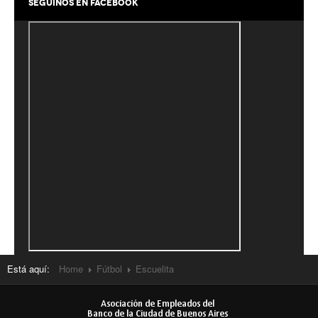
SEGUINOS EN FACEBOOK
Línea Proyección
Sexta
Séptima
Octava
Novena
Escuelita / 10ma
Tenis
Escuela
Menores
Está aquí:
Home
Fútbol
Escuelita
Mayores
Equipos