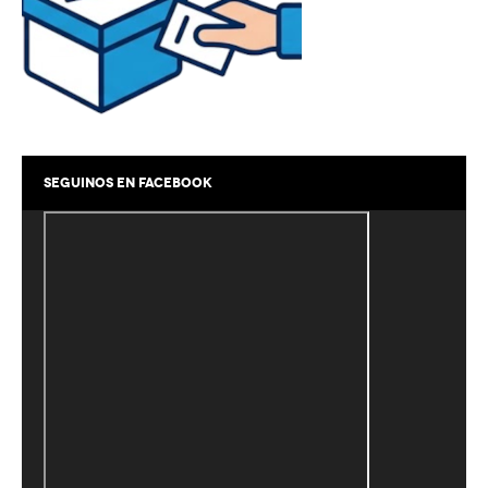
Línea Proyección
Sexta
Séptima
Octava
SEGUINOS EN FACEBOOK
Novena
Escuelita / 10ma
Tenis
Escuela
Menores
Mayores
Equipos