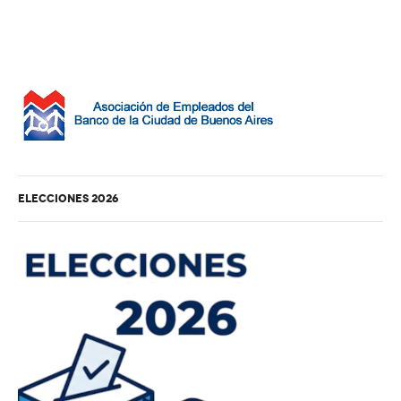
Veteranos B
Escuelita
Hockey
Línea campeonato
Primera
ELECCIONES 2026
Intermedia
Quinta
Sexta
Séptima
Octava
Novena