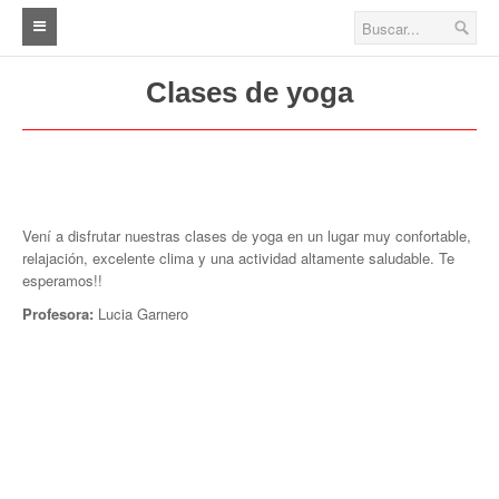
Inicio
Clases de yoga
Fútbol
Primera A (A.B.A.D)
Primera B (A.B.A.D)
Vení a disfrutar nuestras clases de yoga en un lugar muy confortable,
relajación, excelente clima y una actividad altamente saludable. Te
Primera (A.I.F.A)
esperamos!!
Cuarta
Profesora:
Lucia Garnero
Quinta
Sexta
Séptima
Veteranos A