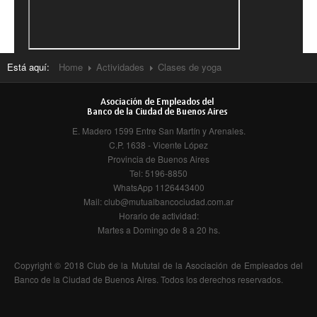
Natación
Matronatación
Está aquí:
Home
Actividades
Clases de yoga
Adolescentes
Escuela
E. Madero 1599 Entre San Martín y Arenales.
Adultos
C.P. 1638 - Vicente López
Provincia de Buenos Aires
Servicios
Tel: 5196-8850
WhatsApp 1126443400
Consultorio Médico
Mail: club@mutualbancociudad.com.ar
Horario de actividad:
Kinesiología y Rehabilitación
Martes a Domingo de 8 a 20 hs.
Gimnasio
Copyright © 2018 Club de la Mututal de la Asociación de Empleados del
Banco de la Ciudad de Buenos Aires. Todos los derechos reservados.
Colonia de vacaciones de verano