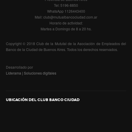
Actividades
Tel: 5196-8850
WhatsApp 1126443400
Aquagym
Mail: club@mutualbancociudad.com.ar
Horario de actividad:
Cumpleaños acuáticos
Martes a Domingo de 8 a 20 hs.
Clases de yoga
Copyright © 2018 Club de la Mututal de la Asociación de Empleados del
Sociales
Banco de la Ciudad de Buenos Aires. Todos los derechos reservados.
Restaurante
Desarrollado por
Buffet
Liderama | Soluciones digitales
Quinchos y Parrillas
Salones para Eventos
UBICACIÓN DEL CLUB BANCO CIUDAD
Eventos Empresariales
Solarium