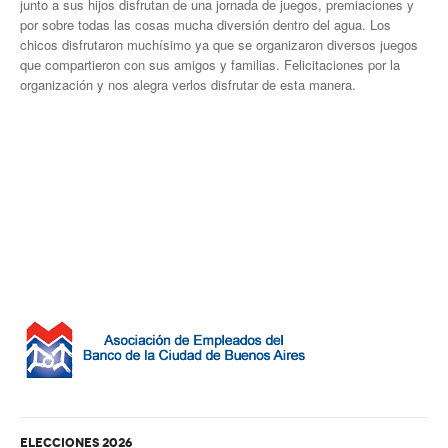
junto a sus hijos disfrutan de una jornada de juegos, premiaciones y
por sobre todas las cosas mucha diversión dentro del agua. Los
Veteranos B
chicos disfrutaron muchísimo ya que se organizaron diversos juegos
que compartieron con sus amigos y familias. Felicitaciones por la
Escuelita
organización y nos alegra verlos disfrutar de esta manera.
Hockey
Línea campeonato
Primera
Intermedia
Quinta
Sexta
Séptima
Octava
Novena
ELECCIONES 2026