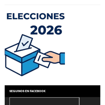
Línea Proyección
Sexta
Séptima
Octava
Novena
Escuelita / 10ma
Tenis
Escuela
Menores
SEGUINOS EN FACEBOOK
Mayores
Equipos