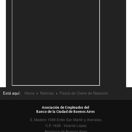
Natación
Matronatación
Adolescentes
Escuela
Adultos
Servicios
Consultorio Médico
Está aquí:
Home
Noticias
Fiesta de Cierre de Natación
Kinesiología y Rehabilitación
Gimnasio
E. Madero 1599 Entre San Martín y Arenales.
Colonia de vacaciones de verano
C.P. 1638 - Vicente López
Provincia de Buenos Aires